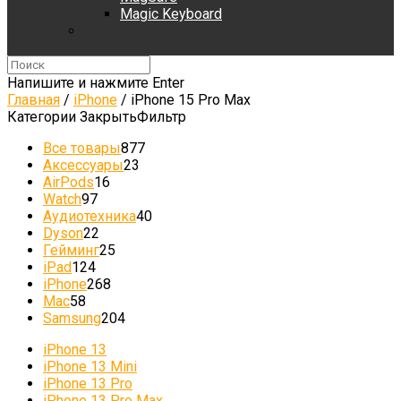
Magic Keyboard
Напишите и нажмите Enter
Главная
/
iPhone
/
iPhone 15 Pro Max
Категории
Закрыть
Фильтр
Все товары
877
Аксессуары
23
AirPods
16
Watch
97
Аудиотехника
40
Dyson
22
Гейминг
25
iPad
124
iPhone
268
Mac
58
Samsung
204
iPhone 13
iPhone 13 Mini
iPhone 13 Pro
iPhone 13 Pro Max