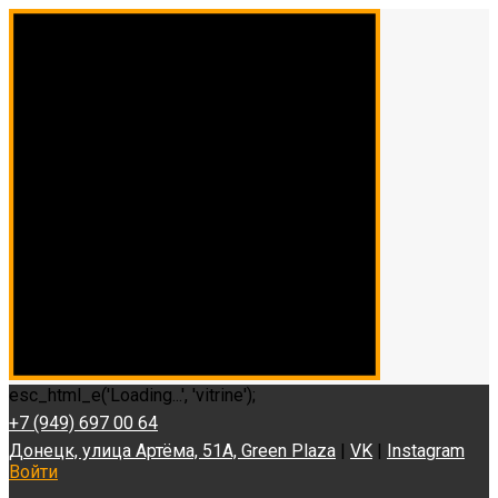
esc_html_e('Loading...', 'vitrine');
+7 (949) 697 00 64
Донецк, улица Артёма, 51А, Green Plaza
|
VK
|
Instagram
Войти