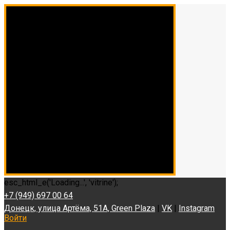
esc_html_e('Loading...', 'vitrine');
+7 (949) 697 00 64
Донецк, улица Артёма, 51А, Green Plaza
|
VK
|
Instagram
Войти