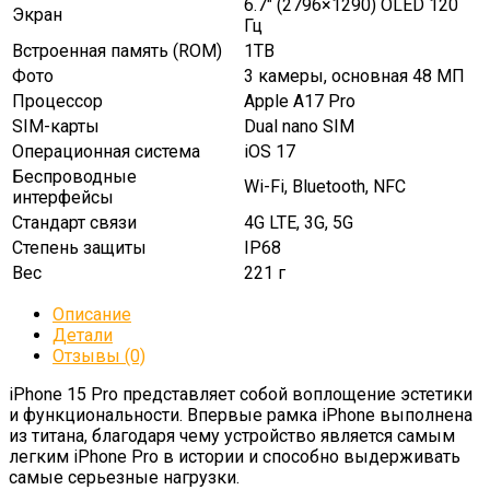
6.7″ (2796×1290) OLED 120
Экран
Гц
Встроенная память (ROM)
1TB
Фото
3 камеры, основная 48 МП
Процессор
Apple A17 Pro
SIM-карты
Dual nano SIM
Операционная система
iOS 17
Беспроводные
Wi-Fi, Bluetooth, NFC
интерфейсы
Стандарт связи
4G LTE, 3G, 5G
Степень защиты
IP68
Вес
221 г
Описание
Детали
Отзывы (0)
iPhone 15 Pro представляет собой воплощение эстетики
и функциональности. Впервые рамка iPhone выполнена
из титана, благодаря чему устройство является самым
легким iPhone Pro в истории и способно выдерживать
самые серьезные нагрузки.