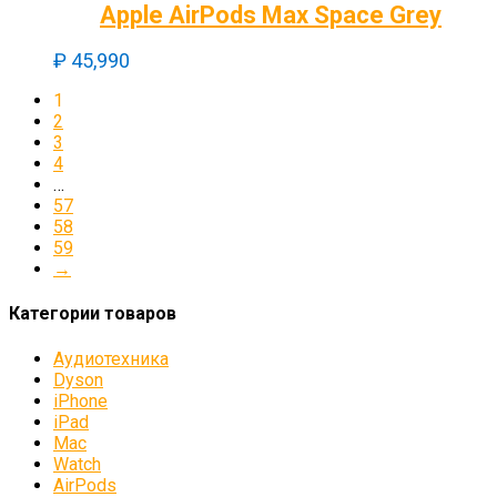
Apple AirPods Max Space Grey
₽
45,990
1
2
3
4
…
57
58
59
→
Категории товаров
Аудиотехника
Dyson
iPhone
iPad
Mac
Watch
AirPods