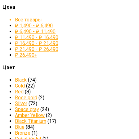
Цена
Все товары
₽
1,490
-
₽
6,490
₽
6,490
-
₽
11,490
₽
11,490
-
₽
16,490
₽
16,490
-
₽
21,490
₽
21,490
-
₽
26,490
₽
26,490
+
Цвет
Black
(74)
Gold
(22)
Red
(8)
Rose gold
(2)
Silver
(72)
Space gray
(24)
Amber Yellow
(2)
Black Titanium
(17)
Blue
(84)
Bronze
(1)
Cobal Violet
(2)