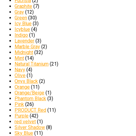
Fuchsia
(2)
Graphite
(7)
Gray
(12)
Green
(30)
Icy Blue
(3)
Icyblue
(4)
Indigo
(1)
Lavender
(3)
Marble Gray
(2)
Midnight
(32)
Mint
(14)
Natural Titanium
(21)
Navy
(4)
Olive
(1)
Onyx Black
(2)
Orange
(11)
Orange/Beige
(1)
Phantom Black
(3)
Pink
(26)
PRODUCT Red
(11)
Purple
(42)
red velvet
(1)
Silver Shadow
(8)
Sky Blue
(11)