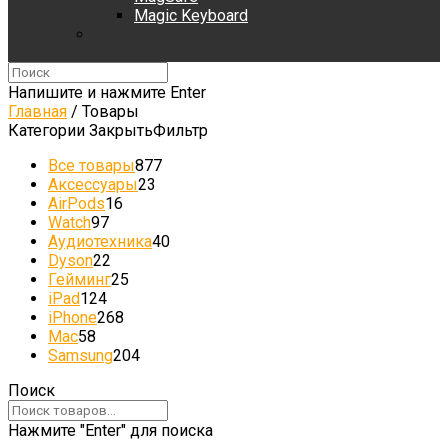
Magic Keyboard
Напишите и нажмите Enter
Главная
/
Товары
Категории
Закрыть
Фильтр
Все товары
877
Аксессуары
23
AirPods
16
Watch
97
Аудиотехника
40
Dyson
22
Гейминг
25
iPad
124
iPhone
268
Mac
58
Samsung
204
Поиск
Нажмите "Enter" для поиска