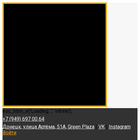
esc_html_e('Loading...', 'vitrine');
+7 (949) 697 00 64
Донецк, улица Артёма, 51А, Green Plaza
|
VK
|
Instagram
Войти