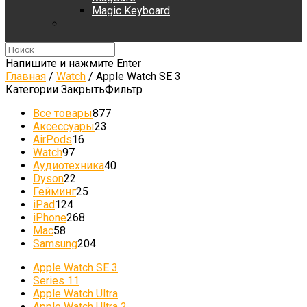
Magic Keyboard
Напишите и нажмите Enter
Главная
/
Watch
/
Apple Watch SE 3
Категории
Закрыть
Фильтр
Все товары
877
Аксессуары
23
AirPods
16
Watch
97
Аудиотехника
40
Dyson
22
Гейминг
25
iPad
124
iPhone
268
Mac
58
Samsung
204
Apple Watch SE 3
Series 11
Apple Watch Ultra
Apple Watch Ultra 2