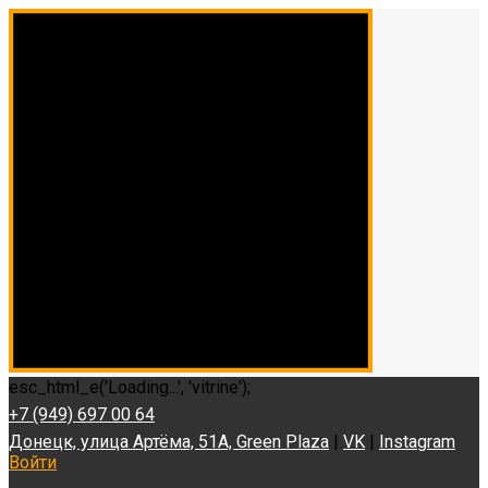
esc_html_e('Loading...', 'vitrine');
+7 (949) 697 00 64
Донецк, улица Артёма, 51А, Green Plaza
|
VK
|
Instagram
Войти