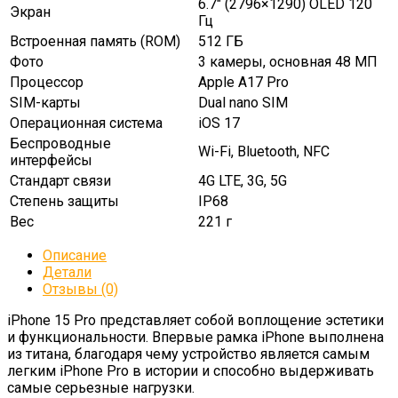
6.7″ (2796×1290) OLED 120
Экран
Гц
Встроенная память (ROM)
512 ГБ
Фото
3 камеры, основная 48 МП
Процессор
Apple A17 Pro
SIM-карты
Dual nano SIM
Операционная система
iOS 17
Беспроводные
Wi-Fi, Bluetooth, NFC
интерфейсы
Стандарт связи
4G LTE, 3G, 5G
Степень защиты
IP68
Вес
221 г
Описание
Детали
Отзывы (0)
iPhone 15 Pro представляет собой воплощение эстетики
и функциональности. Впервые рамка iPhone выполнена
из титана, благодаря чему устройство является самым
легким iPhone Pro в истории и способно выдерживать
самые серьезные нагрузки.