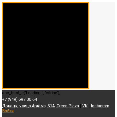
esc_html_e('Loading...', 'vitrine');
+7 (949) 697 00 64
Донецк, улица Артёма, 51А, Green Plaza
|
VK
|
Instagram
Войти