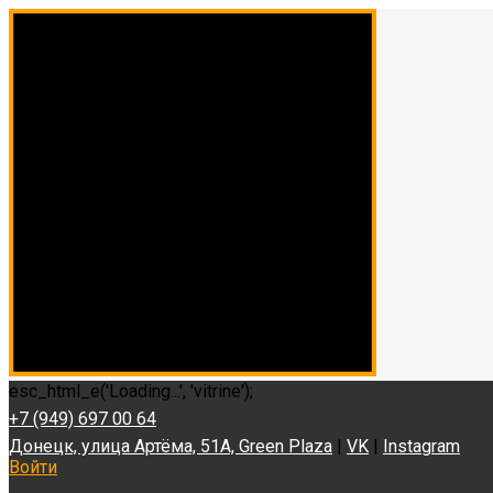
esc_html_e('Loading...', 'vitrine');
+7 (949) 697 00 64
Донецк, улица Артёма, 51А, Green Plaza
|
VK
|
Instagram
Войти