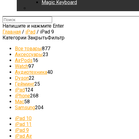
Magic Keyboard
Напишите и нажмите Enter
Главная
/
iPad
/
iPad 9
Категории
Закрыть
Фильтр
Все товары
877
Аксессуары
23
AirPods
16
Watch
97
Аудиотехника
40
Dyson
22
Гейминг
25
iPad
124
iPhone
268
Mac
58
Samsung
204
iPad 10
iPad 11
iPad 9
iPad Air