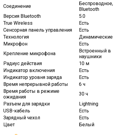
Беспроводное,
Соединение
Bluetooth
Версия Bluetooth
5.0
True Wireless
Есть
Сенсорная панель управления
Есть
Технология
Динамические
Микрофон
Есть
Встроенный в
Крепление микрофона
наушники
Радиус действия
10 м
Индикатор включения
Есть
Индикатор уровня заряда
Есть
Время непрерывной работы
6 ч
Время работы в режиме
30 ч
ожидания
Разъем для зарядки
Lightning
USB-кабель
Есть
Зарядный чехол
Есть
Цвет
Белый