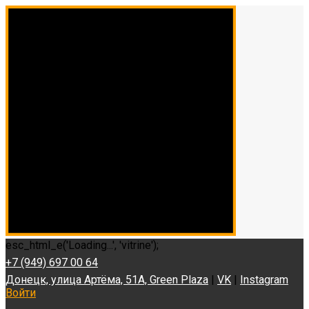
esc_html_e('Loading...', 'vitrine');
+7 (949) 697 00 64
Донецк, улица Артёма, 51А, Green Plaza
|
VK
|
Instagram
Войти