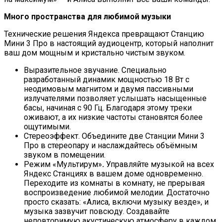
Много пространства для любимой музыки
Технические решения Яндекса превращают Станцию
Мини 3 Про в настоящий аудиоцентр, который наполнит
ваш дом мощным и кристально чистым звуком.
Выразительное звучание. Специально
разработанный динамик мощностью 18 Вт с
неодимовым магнитом и двумя пассивными
излучателями позволяет услышать насыщенные
басы, начиная с 90 Гц. Благодаря этому треки
оживают, а их низкие частоты становятся более
ощутимыми.
Стереоэффект. Объедините две Станции Мини 3
Про в стереопару и наслаждайтесь объёмным
звуком в помещении.
Режим «Мультирум»
.
Управляйте музыкой на всех
Яндекс Станциях в вашем доме одновременно.
Переходите из комнаты в комнату, не прерывая
воспроизведение любимой мелодии. Достаточно
просто сказать: «Алиса, включи музыку везде», и
музыка зазвучит повсюду. Создавайте
неповторимую акустическую атмосферу в каждом