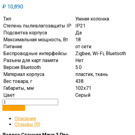
₽
10,890
Тип
Умная колонка
Степень пылевлагозащиты IP
IP21
Подсветка корпуса
Да
Максимальная мощность, Вт
18
Питание
от сети
Беспроводные интерфейсы
Zigbee, Wi-Fi, Bluetooth
Разъем для карт памяти
Нет
Версия Bluetooth
5.0
Материал корпуса
пластик, ткань
Вес товара, г
438
Габариты, мм
102х71
Цвет
Серый
В корзину
Описание
Отзывы (0)
Яндекс Станция Мини 3 Про