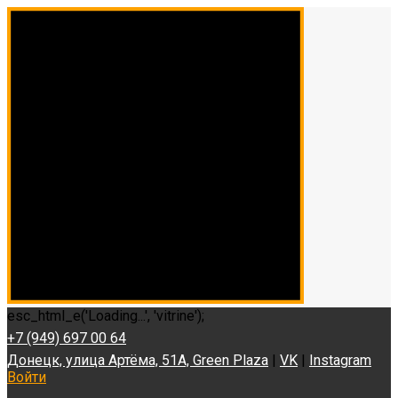
esc_html_e('Loading...', 'vitrine');
+7 (949) 697 00 64
Донецк, улица Артёма, 51А, Green Plaza
|
VK
|
Instagram
Войти