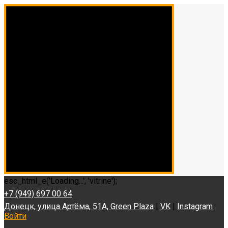
esc_html_e('Loading...', 'vitrine');
+7 (949) 697 00 64
Донецк, улица Артёма, 51А, Green Plaza
|
VK
|
Instagram
Войти