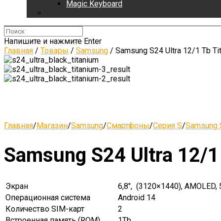
Magic Keyboard
Напишите и нажмите Enter
Главная
/
Товары
/
Samsung
/
Samsung S24 Ultra 12/1 Tb Ti
Главная
/
Магазин
/
Samsung
/
Смартфоны
/
Серия S
/
Samsung S
Samsung S24 Ultra 12/1
Экран
6,8″, (3120×1440), AMOLED, 
Операционная система
Android 14
Количество SIM-карт
2
Встроенная память (ROM)
1Tb