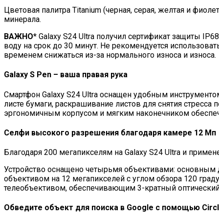
Цветовая палитра Titanium (черная, серая, желтая и фиол
минерала.
ВАЖНО
* Galaxy S24 Ultra получил сертификат защиты IP
воду на срок до 30 минут. Не рекомендуется использова
временем снижаться из-за нормального износа и износа.
Galaxy S Pen – ваша правая рука
Смартфон Galaxy S24 Ultra оснащен удобным инструменто
листе бумаги, раскрашивание листов для снятия стресса
эргономичным корпусом и мягким наконечником обеспечив
Селфи высокого разрешения благодаря камере 12 Мп
Благодаря 200 мегапикселям на Galaxy S24 Ultra и прим
Устройство оснащено четырьмя объективами: основным
объективом на 12 мегапикселей с углом обзора 120 гр
телеобъективом, обеспечивающим 3-кратный оптический
Обведите объект для поиска в Google с помощью Circl