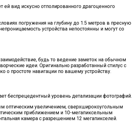
дает ей вид искусно отполированного драгоценного
условиях погружения на глубину до 1.5 метров в пресную
енепроницаемость устройства непостоянны и могут со
взаимодействие, будь то ведение заметок на обычном
ворческие идеи. Оригинально разработанный стилус с
о о простоте навигации по вашему устройству.
вает беспрецедентный уровень детализации фотографий.
ным оптическим увеличением, сверхширокоугольным
 оптическим приближением и 10-мегапиксельным
тальная камера с разрешением 12 мегапикселей.