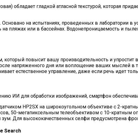
етовая) обладает гладкой атласной текстурой, которая при
68. Основано на испытаниях, проведенных в лаборатории в 
ть на пляжах или в бассейнах. Водонепроницаемость и пыл
м, который повысит вашу производительность и упростит 
 после напряженного дня или воплощение ваших мыслей в т
ает естественное управление, даже если речь идет тольк
енению ИИ для обработки изображений, смартфон обеспечи
 датчиком HP2SX на широкоугольном объективе с 2-крат
адусов, 50-мегапиксельным телеобъективом с 10-кратным
 зум. Для высококачественных селфи предусмотрена фрон
e Search