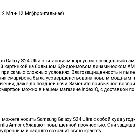
12 Мп + 12 Мп(фронтальная)
 Galaxy S24 Ultra с титановым корпусом, оснащенный с
ой картинкой на большом 6,8-дюймовом динамическом AMOL
е при самых сложных условиях. Влагозащищенность и пы
ения смартфона была усовершенствована новым мощным пр
ений, даже до поздней ночи. Замените привычное воспри
и смартфон можно в нашем магазине indexIQ, с доставкой 
можете носить Samsung Galaxy S24 Ultra с собой куда угод
 Gorilla Armor обладают повышенной прочностью. Они защи
езупречным и надолго сохранит свою красоту.