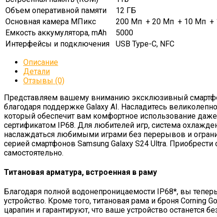
Объем оперативной памяти
12 ГБ
Основная камера МПикс
200 Мп + 20 Мп + 10 Мп + 
Емкость аккумулятора, mAh
5000
Интерфейсы и подключения
USB Type-C, NFC
Описание
Детали
Отзывы (0)
Представляем вашему вниманию эксклюзивный смартфон
благодаря поддержке Galaxy AI. Насладитесь великолепн
который обеспечит вам комфортное использование даж
сертификатом IP68. Для любителей игр, система охлажд
наслаждаться любимыми играми без перерывов и огранич
серией смартфонов Samsung Galaxy S24 Ultra. Приобрест
самостоятельно.
Титановая арматура, встроенная в раму
Благодаря полной водонепроницаемости IP68*, вы теперь 
устройство. Кроме того, титановая рама и броня Corning
царапин и гарантируют, что ваше устройство останется б