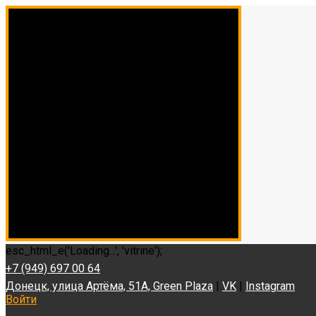
esc_html_e('Loading...', 'vitrine');
+7 (949) 697 00 64
Донецк, улица Артёма, 51А, Green Plaza
|
VK
|
Instagram
Войти