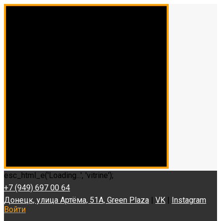
esc_html_e('Loading...', 'vitrine');
+7 (949) 697 00 64
Донецк, улица Артёма, 51А, Green Plaza
|
VK
|
Instagram
Войти