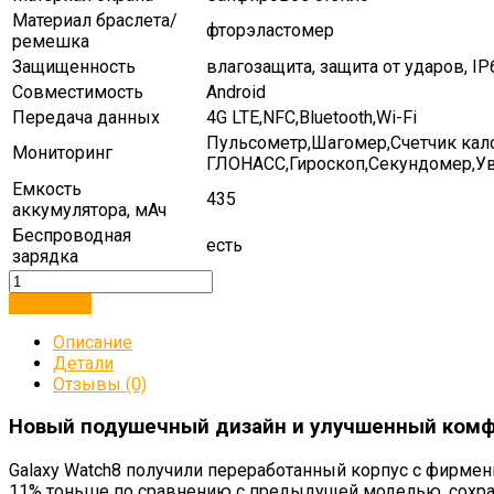
Материал браслета/
фторэластомер
ремешка
Защищенность
влагозащита, защита от ударов, IP
Совместимость
Android
Передача данных
4G LTE,NFC,Bluetooth,Wi-Fi
Пульсометр,Шагомер,Счетчик кал
Мониторинг
ГЛОНАСС,Гироскоп,Секундомер,Ув
Емкость
435
аккумулятора, мАч
Беспроводная
есть
зарядка
В корзину
Описание
Детали
Отзывы (0)
Новый подушечный дизайн и улучшенный ком
Galaxy Watch8 получили переработанный корпус с фирменн
11% тоньше по сравнению с предыдущей моделью, сохр