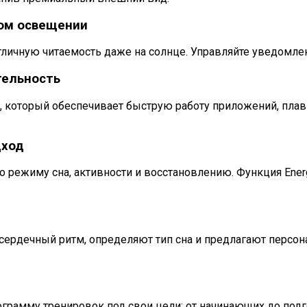
бом освещении
тличную читаемость даже на солнце. Управляйте уведомле
тельность
е, который обеспечивает быструю работу приложений, пла
дход
режиму сна, активности и восстановлению. Функция Ener
, сердечный ритм, определяют тип сна и предлагают перс
грамму тренировок под свои цели: от начинающих до подг