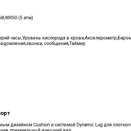
68,WR50 (5 атм)
орий часы,Уровень кислорода в крови,Акселерометр,Бар
едомления,звонки, сообщения,Таймер
форт
ым дизайном Cushion и системой Dynamic Lug для плотного
анив премиальный внешний вид.