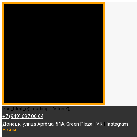
esc_html_e('Loading...', 'vitrine');
+7 (949) 697 00 64
Донецк, улица Артёма, 51А, Green Plaza
|
VK
|
Instagram
Войти