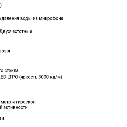
)
удаления воды из микрофона
– Двухчастотные
cessor
о стекла
ED LTPO (яркость 3000 кд/м)
ометр и гироскоп
й активности
ви