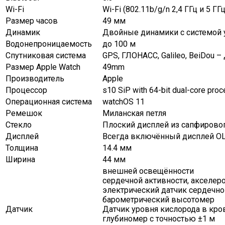
Wi-Fi
Wi-Fi (802.11b/g/n 2,4 ГГц и 5 ГГц
Размер часов
49 мм
Динамик
Двойные динамики с системой 
Водонепроницаемость
до 100 м
Спутниковая система
GPS, ГЛОНАСС, Galileo, BeiDou 
Размер Apple Watch
49mm
Производитель
Apple
Процессор
s10 SiP with 64-bit dual-core pro
Операционная система
watchOS 11
Ремешок
Миланская петля
Стекло
Плоский дисплей из сапфировог
Дисплей
Всегда включённый дисплей OL
Толщина
14.4 мм
Ширина
44 мм
внешней освещённости
сердечной активности, акселер
электрический датчик сердечно
барометрический высотомер
Датчик
Датчик уровня кислорода в кро
глубиномер с точностью ±1 м