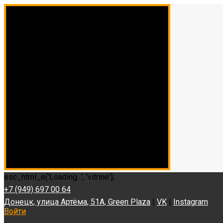
esc_html_e('Loading...', 'vitrine');
+7 (949) 697 00 64
Донецк, улица Артёма, 51А, Green Plaza
|
VK
|
Instagram
Войти