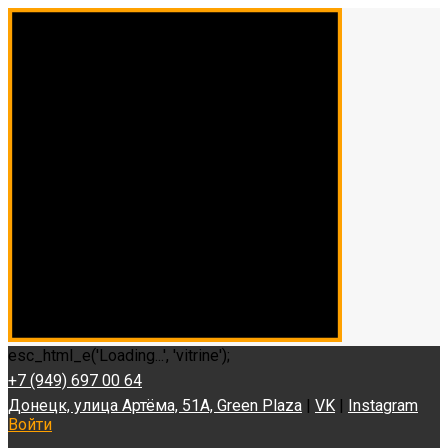
esc_html_e('Loading...', 'vitrine');
+7 (949) 697 00 64
Донецк, улица Артёма, 51А, Green Plaza
|
VK
|
Instagram
Войти