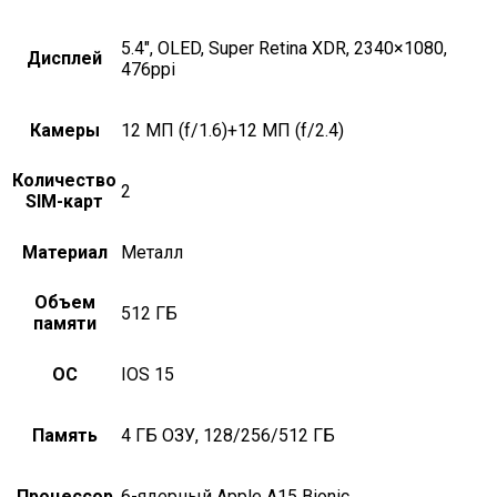
5.4", OLED, Super Retina XDR, 2340×1080,
Дисплей
476ppi
Камеры
12 МП (f/1.6)+12 МП (f/2.4)
Количество
2
SIM-карт
Материал
металл
Объем
512 ГБ
памяти
ОС
iOS 15
Память
4 ГБ ОЗУ, 128/256/512 ГБ
Процессор
6-ядерный Apple A15 Bionic