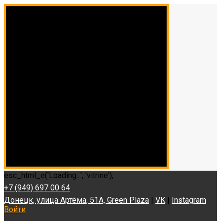
esc_html_e('Loading...', 'vitrine');
+7 (949) 697 00 64
Донецк, улица Артёма, 51А, Green Plaza
|
VK
|
Instagram
Войти