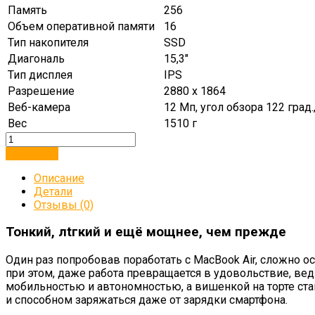
Память
256
Объем оперативной памяти
16
Тип накопителя
SSD
Диагональ
15,3″
Тип дисплея
IPS
Разрешение
2880 x 1864
Веб-камера
12 Мп, угол обзора 122 град
Вес
1510 г
В корзину
Описание
Детали
Отзывы (0)
Тонкий, лtгкий и ещё мощнее, чем прежде
Один раз попробовав поработать с MacBook Air, сложно 
при этом, даже работа превращается в удовольствие, вед
мобильностью и автономностью, а вишенкой на торте стан
и способном заряжаться даже от зарядки смартфона.