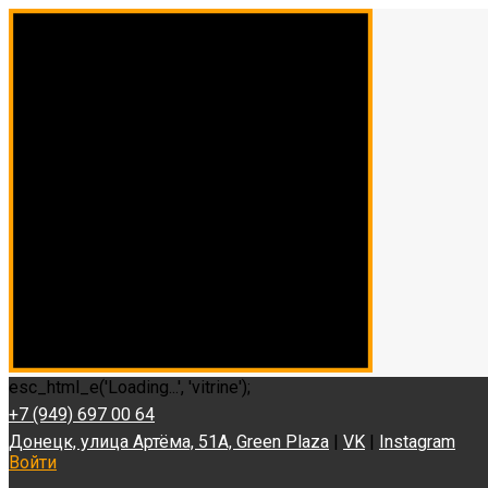
esc_html_e('Loading...', 'vitrine');
+7 (949) 697 00 64
Донецк, улица Артёма, 51А, Green Plaza
|
VK
|
Instagram
Войти