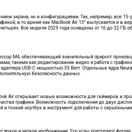
ением экрана, но и конфигурациями. Так, например, все 1
икой, в то время как MacBook Air 13″ выпускается и в ве
тырёх. Все модели 2025 года оснащены от 16 до 32 ГБ 
цессор M4, обеспечивающий значительный прирост произв
ми, такими как редактирование видео и работа с графико
т адаптера USB-C мощностью 35 Ватт. Отдельные ядра Neura
ополнительную безопасность данных.
ook Air открывает новые возможности для геймеров и про
ества графики. Возможность подключения до двух дисплее
гкий и тонкий ноутбук в инструмент для работы с серьёзны
вает яркое и чёткое изображение. Его углы повторяют фор