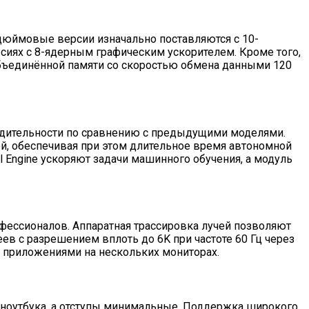
5-дюймовые версии изначально поставляются с 10-
рсиях с 8-ядерным графическим ускорителем. Кроме того,
объединённой памяти со скоростью обмена данными 120
одительности по сравнению с предыдущими моделями.
й, обеспечивая при этом длительное время автономной
l Engine ускоряют задачи машинного обучения, а модуль
фессионалов. Аппаратная трассировка лучей позволяют
в с разрешением вплоть до 6K при частоте 60 Гц через
ми приложениями на нескольких мониторах.
му ноутбука, а отступы минимальные. Поддержка широкого