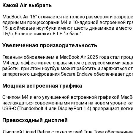
Какой Air выбрать
MacBook Air 15″ отличается не только размером и разреш
ядерными процессорами M4 и 10-ядерной встроенной граф
15-дюймовые ноутбуки имеют шесть динамиков вместо че
ГБ/с, больше никаких 8 ГБ “в базе”.
Увеличенная производительность
Главным обновлением в MacBook Air 2025 года стал про
M4 ещё эффективнее справляется с ресурсоёмкими задача
работы, при этом ноутбук может работать и заряжаться о
аппаратного шифрования Secure Enclave обеспечивает д
Мощная встроенная графика
С чипом M4 и его улучшенной встроенной графикой MacB
наслаждаться современными играми на новом уровне кач
USB-C (Thunderbolt 4 или DisplayPort 1.4) превращает лё
Превосходный дисплей
Дисплей Liquid Retina с технологией True Tone обеспечи