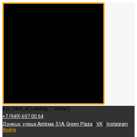
esc_html_e('Loading...', 'vitrine');
+7 (949) 697 00 64
Донецк, улица Артёма, 51А, Green Plaza
|
VK
|
Instagram
Войти