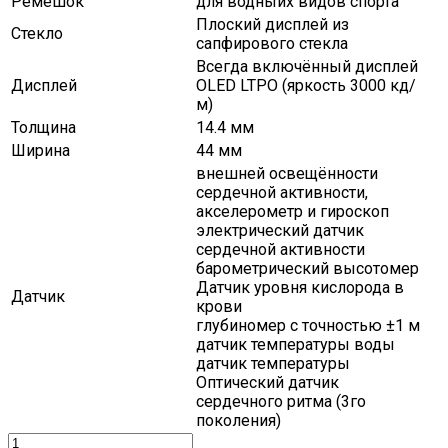
Ремешок
для водныйх видов спорта
Плоский дисплей из
Стекло
сапфирового стекла
Всегда включённый дисплей
Дисплей
OLED LTPO (яркость 3000 кд/
м)
Толщина
14.4 мм
Ширина
44 мм
внешней освещённости
сердечной активности,
акселерометр и гироскоп
электрический датчик
сердечной активности
барометрический высотомер
Датчик уровня кислорода в
Датчик
крови
глубиномер с точностью ±1 м
датчик температуры воды
датчик температуры
Оптический датчик
сердечного ритма (3го
поколения)