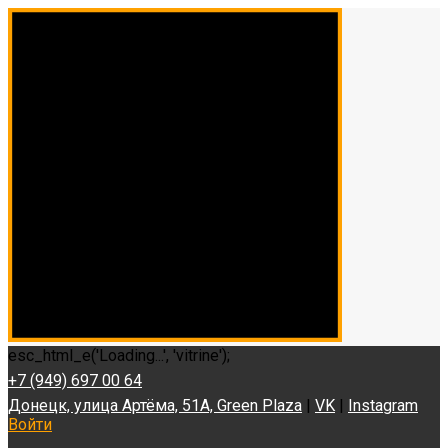
esc_html_e('Loading...', 'vitrine');
+7 (949) 697 00 64
Донецк, улица Артёма, 51А, Green Plaza
|
VK
|
Instagram
Войти