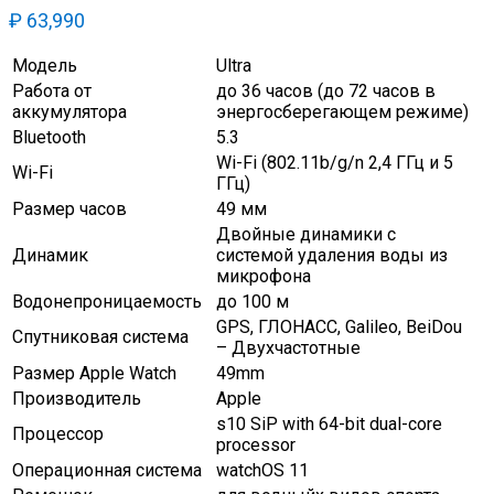
₽
63,990
Модель
Ultra
Работа от
до 36 часов (до 72 часов в
аккумулятора
энергосберегающем режиме)
Bluetooth
5.3
Wi-Fi (802.11b/g/n 2,4 ГГц и 5
Wi-Fi
ГГц)
Размер часов
49 мм
Двойные динамики с
Динамик
системой удаления воды из
микрофона
Водонепроницаемость
до 100 м
GPS, ГЛОНАСС, Galileo, BeiDou
Спутниковая система
– Двухчастотные
Размер Apple Watch
49mm
Производитель
Apple
s10 SiP with 64-bit dual-core
Процессор
processor
Операционная система
watchOS 11