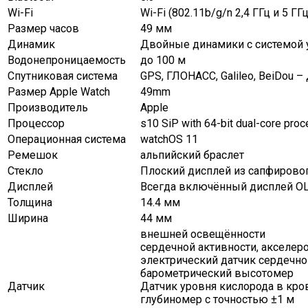
Wi-Fi
Wi-Fi (802.11b/g/n 2,4 ГГц и 5 ГГц
Размер часов
49 мм
Динамик
Двойные динамики с системой 
Водонепроницаемость
до 100 м
Спутниковая система
GPS, ГЛОНАСС, Galileo, BeiDou 
Размер Apple Watch
49mm
Производитель
Apple
Процессор
s10 SiP with 64-bit dual-core pro
Операционная система
watchOS 11
Ремешок
альпийский браслет
Стекло
Плоский дисплей из сапфировог
Дисплей
Всегда включённый дисплей OL
Толщина
14.4 мм
Ширина
44 мм
внешней освещённости
сердечной активности, акселер
электрический датчик сердечно
барометрический высотомер
Датчик
Датчик уровня кислорода в кро
глубиномер с точностью ±1 м