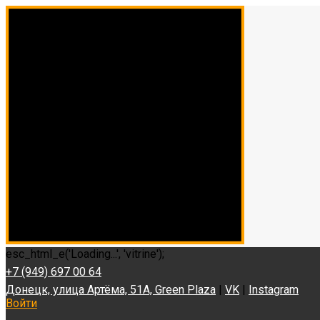
esc_html_e('Loading...', 'vitrine');
+7 (949) 697 00 64
Донецк, улица Артёма, 51А, Green Plaza
|
VK
|
Instagram
Войти