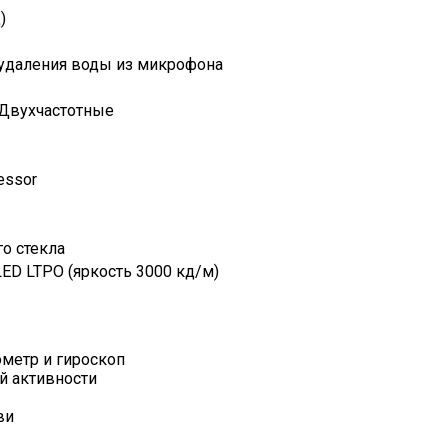
)
удаления воды из микрофона
– Двухчастотные
cessor
о стекла
ED LTPO (яркость 3000 кд/м)
ометр и гироскоп
й активности
ви