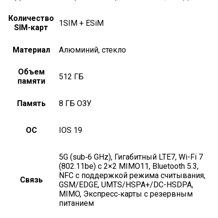
Количество
1SIM + ESiM
SIM-карт
Материал
алюминий, стекло
Объем
512 ГБ
памяти
Память
8 ГБ ОЗУ
ОС
iOS 19
5G (sub‑6 GHz), Гигабитный LTE7, Wi-Fi 7
(802.11be) с 2×2 MIMO11, Bluetooth 5.3,
NFC с поддержкой режима считывания,
Связь
GSM/EDGE, UMTS/HSPA+/DC-HSDPA,
MIMO, Экспресс‑карты с резервным
питанием