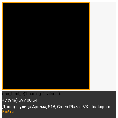
esc_html_e('Loading...', 'vitrine');
+7 (949) 697 00 64
Донецк, улица Артёма, 51А, Green Plaza
|
VK
|
Instagram
Войти