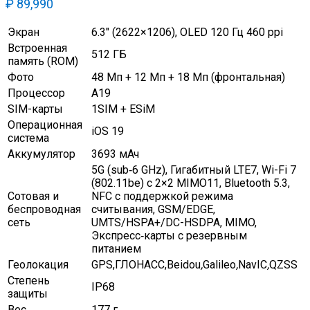
₽
89,990
Экран
6.3″ (2622×1206), OLED 120 Гц 460 ppi
Встроенная
512 ГБ
память (ROM)
Фото
48 Мп + 12 Мп + 18 Мп (фронтальная)
Процессор
A19
SIM-карты
1SIM + ESiM
Операционная
iOS 19
система
Аккумулятор
3693 мАч
5G (sub‑6 GHz), Гигабитный LTE7, Wi-Fi 7
(802.11be) с 2×2 MIMO11, Bluetooth 5.3,
Сотовая и
NFC с поддержкой режима
беспроводная
считывания, GSM/EDGE,
сеть
UMTS/HSPA+/DC-HSDPA, MIMO,
Экспресс‑карты с резервным
питанием
Геолокация
GPS,ГЛОНАСС,Beidou
,
Galileo
,
NavIC
,
QZSS
Степень
IP68
защиты
Вес
177 г