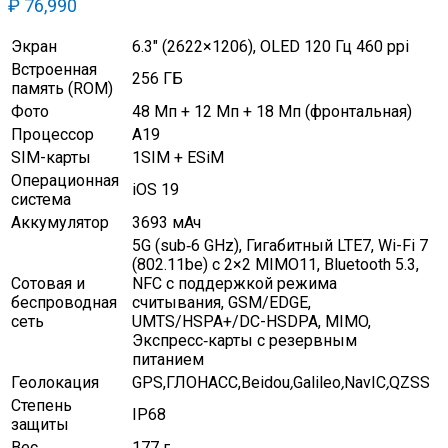
₽
76,990
Экран
6.3″ (2622×1206), OLED 120 Гц 460 ppi
Встроенная
256 ГБ
память (ROM)
Фото
48 Мп + 12 Мп + 18 Мп (фронтальная)
Процессор
A19
SIM-карты
1SIM + ESiM
Операционная
iOS 19
система
Аккумулятор
3693 мАч
5G (sub‑6 GHz), Гигабитный LTE7, Wi-Fi 7
(802.11be) с 2×2 MIMO11, Bluetooth 5.3,
Сотовая и
NFC с поддержкой режима
беспроводная
считывания, GSM/EDGE,
сеть
UMTS/HSPA+/DC-HSDPA, MIMO,
Экспресс‑карты с резервным
питанием
Геолокация
GPS,ГЛОНАСС,Beidou
,
Galileo
,
NavIC
,
QZSS
Степень
IP68
защиты
Вес
177 г