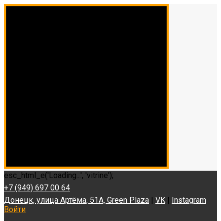
esc_html_e('Loading...', 'vitrine');
+7 (949) 697 00 64
Донецк, улица Артёма, 51А, Green Plaza
|
VK
|
Instagram
Войти