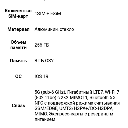
Количество
1SIM + ESiM
SIM-карт
Материал
алюминий, стекло
Объем
256 ГБ
памяти
Память
8 ГБ ОЗУ
ОС
iOS 19
5G (sub‑6 GHz), Гигабитный LTE7, Wi-Fi 7
(802.11be) с 2×2 MIMO11, Bluetooth 5.3,
NFC с поддержкой режима считывания,
Связь
GSM/EDGE, UMTS/HSPA+/DC-HSDPA,
MIMO, Экспресс‑карты с резервным
питанием